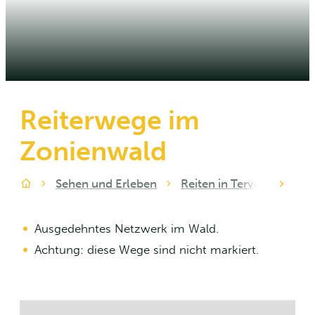
Reiterwege im
Zonienwald
Sehen und Erleben
Reiten in Tervuren
Re
nach l
Zuhause
Ausgedehntes Netzwerk im Wald.
Achtung: diese Wege sind nicht markiert.
Straßenplan