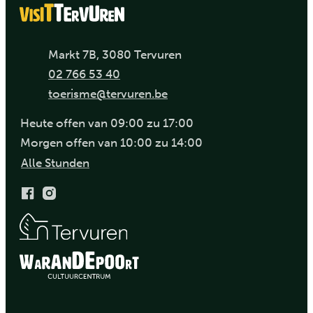
Adresse
,
Markt 7B
3080
Tervuren
Tel.
02 766 53 40
E-Mail
toerisme
@
tervuren.be
Heute
offen van
09:00
zu
17:00
Morgen
offen van
10:00
zu
14:00
Visit Tervuren
Alle Stunden
Facebook
Instagram