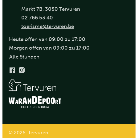
Adresse
,
Markt 7B
3080
Tervuren
Tel.
02 766 53 40
E-Mail
toerisme
@
tervuren.be
Heute
offen van
09:00
zu
17:00
Morgen
offen van
09:00
zu
17:00
Visit Tervuren
Alle Stunden
Facebook
Instagram
© 2026 Tervuren