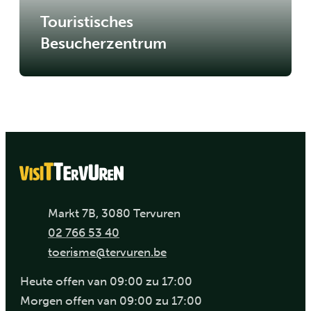
Touristisches
Besucherzentrum
Adresse
,
Markt 7B
3080
Tervuren
Tel.
02 766 53 40
E-Mail
toerisme
@
tervuren.be
Heute
offen van
09:00
zu
17:00
Morgen
offen van
09:00
zu
17:00