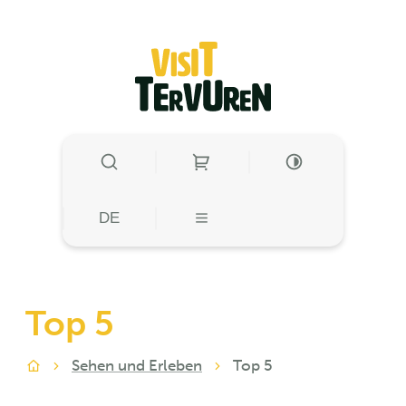
zum Inhalt
Visit Tervuren
SUCHE EIN-/AUSBLENDEN
HOHE KONTRAST
HOHE KONTRA
DE
MENÜ
Top 5
Sehen und Erleben
Top 5
Zuhause
A bis Z